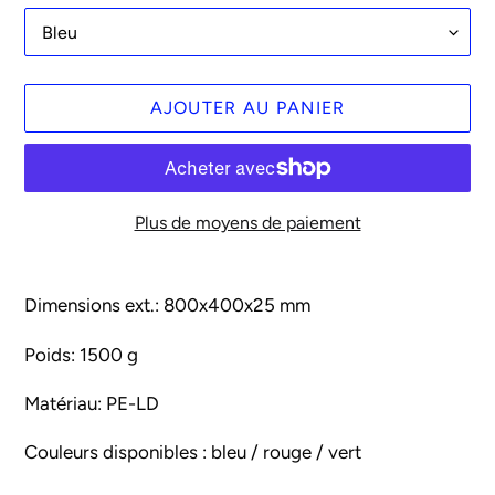
AJOUTER AU PANIER
Plus de moyens de paiement
Ajout
d'un
Dimensions ext.:
800x400x25 mm
produit
à
Poids:
1500 g
votre
Matériau:
PE-LD
panier
Couleurs disponibles : bleu / rouge / vert