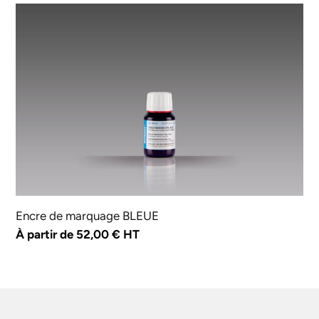
Encre
de
marquage
BLEUE
Encre de marquage BLEUE
Prix
À partir de 52,00 € HT
normal