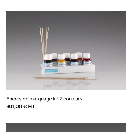
normal
Encres
de
marquage
kit
7
couleurs
Encres de marquage kit 7 couleurs
Prix
301,00 € HT
normal
Encre