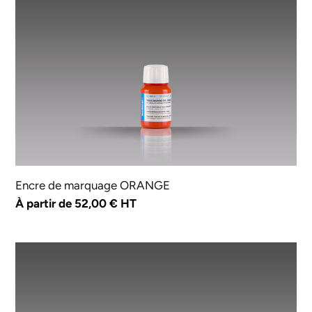
de
marquage
ORANGE
Encre de marquage ORANGE
Prix
À partir de 52,00 € HT
normal
Encre
de
marquage
VIOLETTE