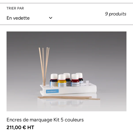
TRIER PAR
l
9 produits
e
Encres
c
de
marquage
t
Kit
5
i
couleurs
o
n
:
Encres de marquage Kit 5 couleurs
Prix
211,00 € HT