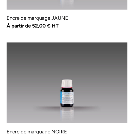
Encre de marquage JAUNE
Prix
À partir de 52,00 € HT
normal
Encre
de
marquage
NOIRE
Encre de marquage NOIRE