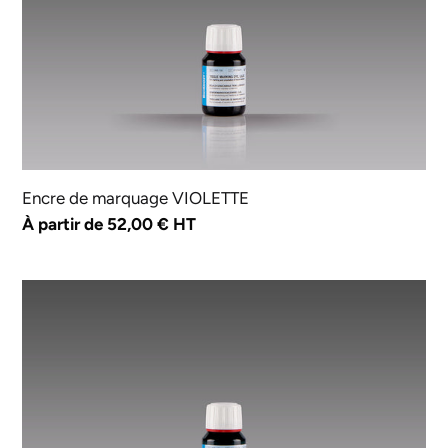
Encre de marquage VIOLETTE
Prix
À partir de 52,00 € HT
normal
Encre
de
marquage
VERTE