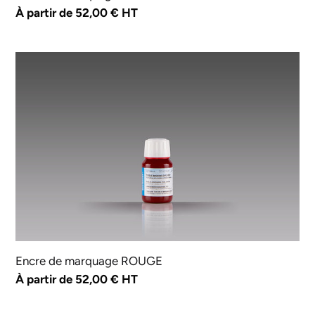
Prix
À partir de 52,00 € HT
normal
Encre
de
marquage
ROUGE
Encre de marquage ROUGE
Prix
À partir de 52,00 € HT
normal