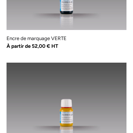
Encre de marquage VERTE
Prix
À partir de 52,00 € HT
normal
Encre
de
marquage
JAUNE