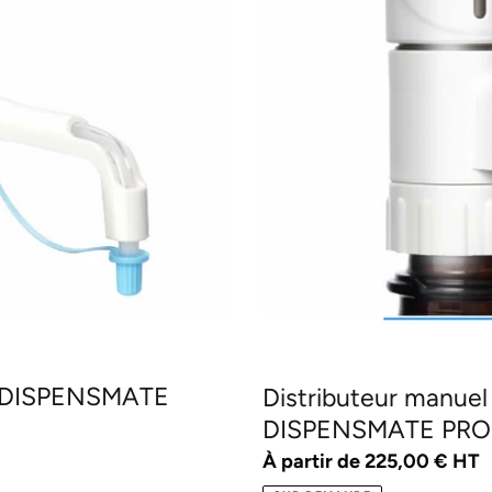
:
DISPENSMATE
PRO
on DISPENSMATE
Distributeur manuel 
DISPENSMATE PRO
Prix
À partir de 225,00 € HT
normal