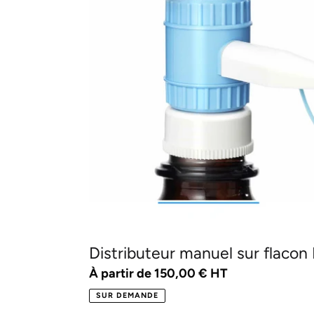
Distributeur manuel sur flac
Prix
À partir de 150,00 € HT
normal
SUR DEMANDE