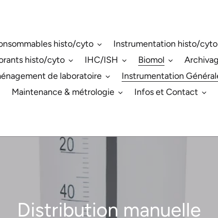
onsommables histo/cyto
Instrumentation histo/cyto
orants histo/cyto
IHC/ISH
Biomol
Archiva
énagement de laboratoire
Instrumentation Général
Maintenance & métrologie
Infos et Contact
C
Distribution manuelle