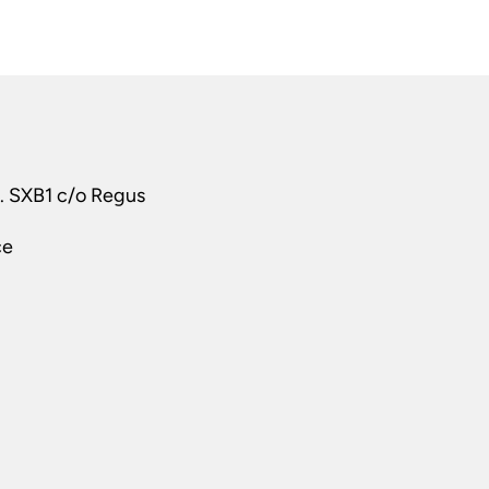
t. SXB1 c/o Regus
ce