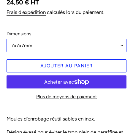
Prix
24,50 € HT
normal
Frais d'expédition
calculés lors du paiement.
Dimensions
AJOUTER AU PANIER
Plus de moyens de paiement
Ajout
d'un
Moules d'enrobage réutilisables en inox.
produit
à
Désign évasé pour éviter le trop plein de paraffine et