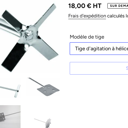
Prix
18,00 € HT
SUR DEM
normal
Frais d'expédition
calculés l
Modèle de tige
Ajout
d'un
produit
à
votre
panier