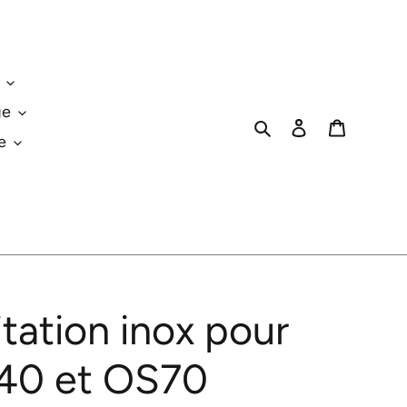
ge
Rechercher
Se connecter
Panier
e
itation inox pour
40 et OS70