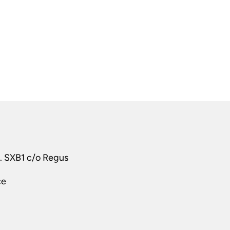
t. SXB1 c/o Regus
ce