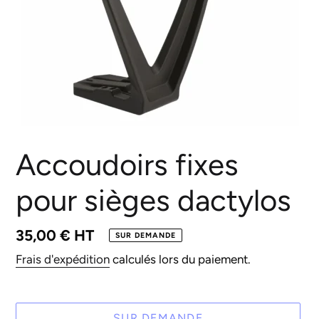
Accoudoirs fixes
pour sièges dactylos
Prix
35,00 € HT
SUR DEMANDE
normal
Frais d'expédition
calculés lors du paiement.
SUR DEMANDE