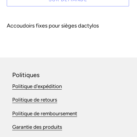
Ajout
d'un
Accoudoirs fixes pour sièges dactylos
produit
à
votre
panier
Politiques
Politique d'expédition
Politique de retours
Politique de remboursement
Garantie des produits