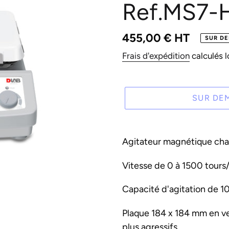
Ref.MS7-
Prix
455,00 € HT
SUR D
normal
Frais d'expédition
calculés l
SUR DE
Ajout
d'un
Agitateur magnétique cha
produit
Vitesse de 0 à 1500 tours
à
votre
Capacité d'agitation de 10 
panier
Plaque 184 x 184 mm en ver
plus agressifs.