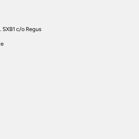
t. SXB1 c/o Regus
ce