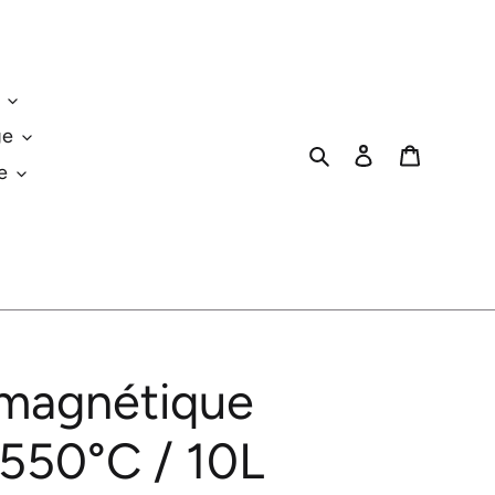
ge
Rechercher
Se connecter
Panier
e
 magnétique
 550°C / 10L