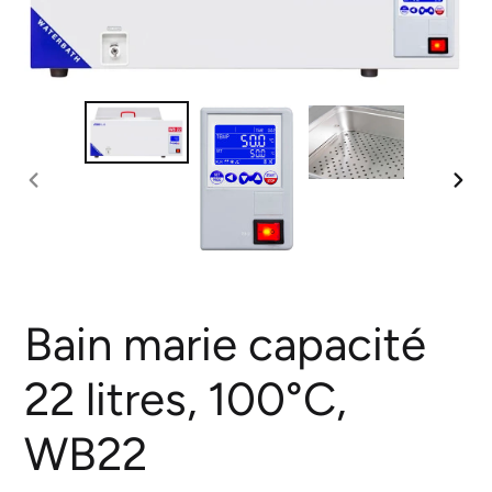
DIAPOSITIVE
DIA
PRÉCÉDENTE
SUI
Bain marie capacité
22 litres, 100°C,
WB22