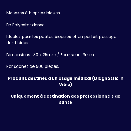
Ajout
d'un
Mousses à biopsies bleues.
produit
à
En Polyester dense.
votre
panier
Idéales pour les petites biopsies et un parfait passage
des fluides.
Dimensions : 30 x 25mm / Epaisseur : 3mm.
Par sachet de 500 pièces.
Produits destinés à un usage médical (Diagnostic In
Vitro)
Uniquement à destination des professionnels de
santé