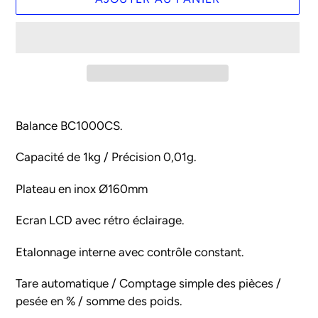
Ajout
d'un
Balance BC1000CS.
produit
à
Capacité de 1kg / Précision 0,01g.
votre
Plateau en inox Ø160mm
panier
Ecran LCD avec rétro éclairage.
Etalonnage interne avec contrôle constant.
Tare automatique / Comptage simple des pièces /
pesée en % / somme des poids.