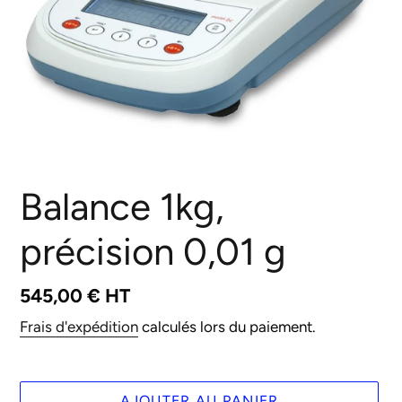
Balance 1kg,
précision 0,01 g
Prix
545,00 € HT
normal
Frais d'expédition
calculés lors du paiement.
AJOUTER AU PANIER