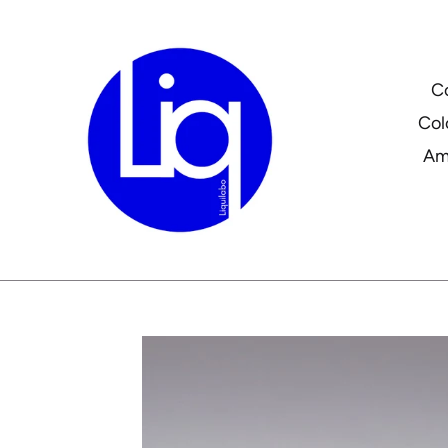
Passer
au
contenu
C
Col
Am