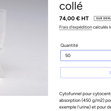
collé
Prix
74,00 € HT
SUR DEM
normal
Frais d'expédition
calculés l
Quantité
Ajout
d'un
Cytofunnel pour cytocentr
produit
absorption (450 g/m2) pour
à
exemple l'urine) et pour d