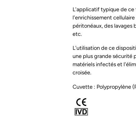
votre
L'applicatif typique de ce 
panier
l'enrichissement cellulaire
péritonéaux, des lavages br
etc.
L'utilisation de ce dispos
une plus grande sécurité po
matériels infectés et l'él
croisée.
Cuvette : Polypropylène (PP