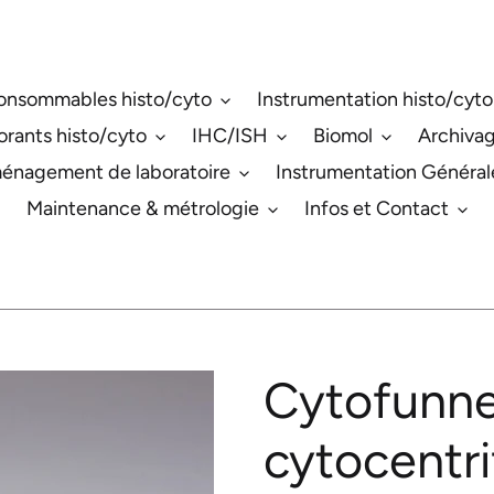
onsommables histo/cyto
Instrumentation histo/cyto
orants histo/cyto
IHC/ISH
Biomol
Archiva
énagement de laboratoire
Instrumentation Général
Maintenance & métrologie
Infos et Contact
Cytofunnel
cytocentri