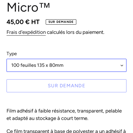
Micro™
Prix
45,00 € HT
SUR DEMANDE
normal
Frais d'expédition
calculés lors du paiement.
Type
SUR DEMANDE
Ajout
d'un
Film adhésif à faible résistance, transparent, pelable
produit
et adapté au stockage à court terme.
à
votre
Ce film transparent à base de polyester a un adhésif à