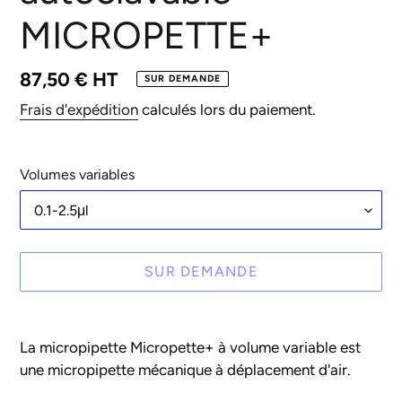
MICROPETTE+
Prix
87,50 € HT
SUR DEMANDE
normal
Frais d'expédition
calculés lors du paiement.
Volumes variables
SUR DEMANDE
Ajout
d'un
La micropipette Micropette+ à volume variable est
produit
une micropipette mécanique à déplacement d'air.
à