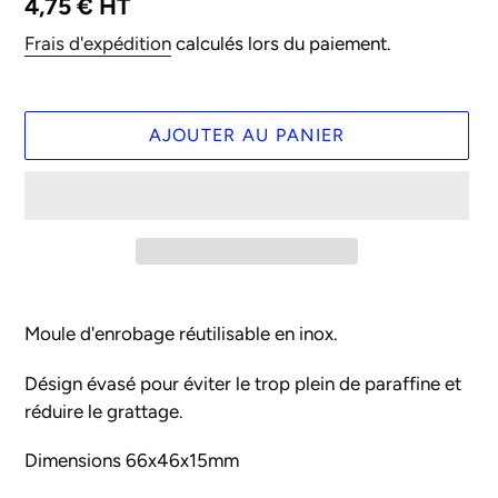
Prix
4,75 € HT
normal
Frais d'expédition
calculés lors du paiement.
AJOUTER AU PANIER
Ajout
d'un
Moule d'enrobage réutilisable en inox.
produit
à
Désign évasé pour éviter le trop plein de paraffine et
votre
réduire le grattage.
panier
Dimensions 66x46x15mm