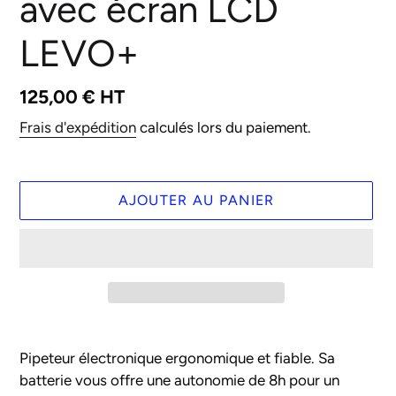
avec écran LCD
LEVO+
Prix
125,00 € HT
normal
Frais d'expédition
calculés lors du paiement.
AJOUTER AU PANIER
Ajout
d'un
Pipeteur électronique ergonomique et fiable. Sa
produit
batterie vous offre une autonomie de 8h pour un