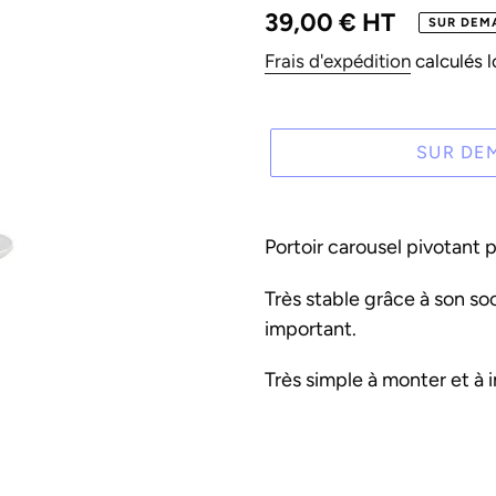
Prix
39,00 € HT
SUR DEM
normal
Frais d'expédition
calculés l
SUR DE
Ajout
d'un
Portoir carousel pivotant 
produit
Très stable grâce à son soc
à
important.
votre
panier
Très simple à monter et à in