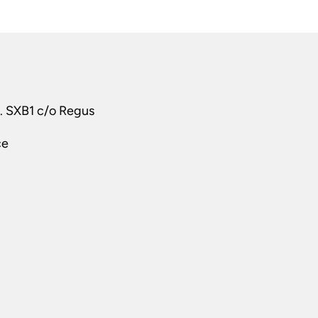
t. SXB1 c/o Regus
ce