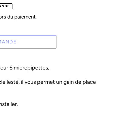
ANDE
ors du paiement.
MANDE
pour 6 micropipettes.
le lesté, il vous permet un gain de place
staller.