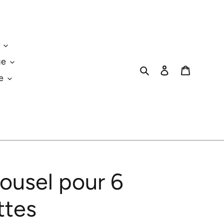
ge
Rechercher
Se connecter
Panier
e
rousel pour 6
ttes