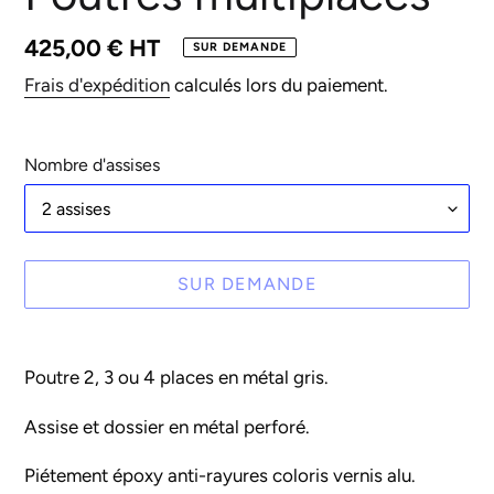
Prix
425,00 € HT
SUR DEMANDE
normal
Frais d'expédition
calculés lors du paiement.
Nombre d'assises
SUR DEMANDE
Ajout
d'un
Poutre 2, 3 ou 4 places en métal gris.
produit
à
Assise et dossier en métal perforé.
votre
Piétement époxy anti-rayures coloris vernis alu.
panier