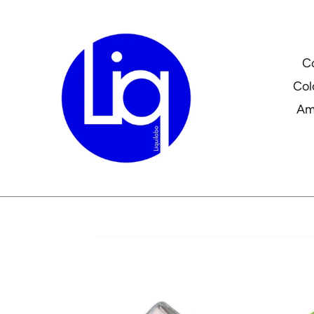
Passer
au
contenu
C
Col
Am