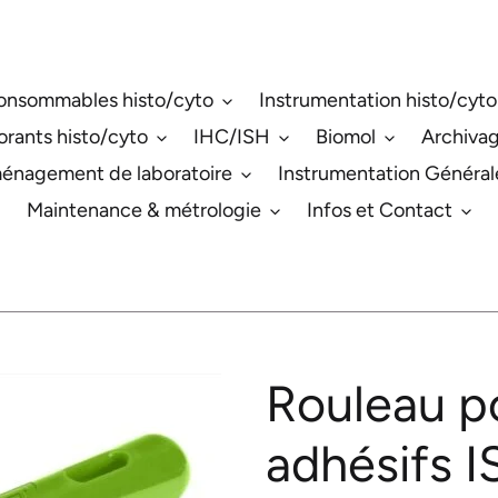
onsommables histo/cyto
Instrumentation histo/cyto
orants histo/cyto
IHC/ISH
Biomol
Archiva
énagement de laboratoire
Instrumentation Général
Maintenance & métrologie
Infos et Contact
Rouleau po
adhésifs 