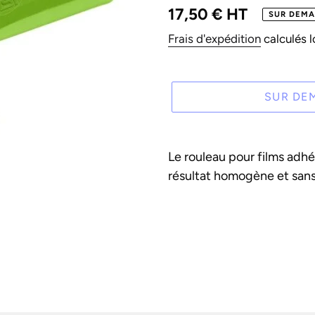
Prix
17,50 € HT
SUR DEM
normal
Frais d'expédition
calculés l
SUR DE
Ajout
d'un
Le rouleau pour films adhé
produit
résultat homogène et sans
à
votre
panier