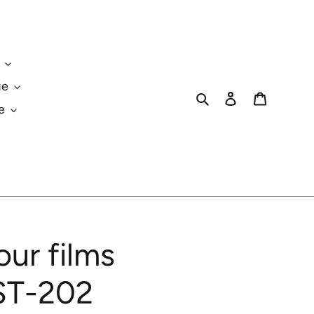
ge
Rechercher
Se connecter
Panier
e
ur films
IST-202