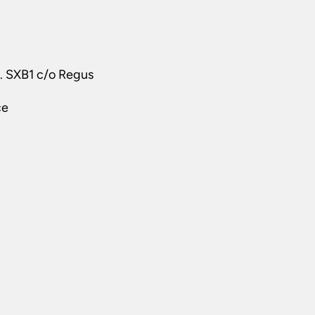
t. SXB1 c/o Regus
ce