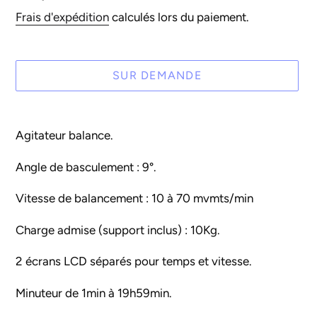
normal
Frais d'expédition
calculés lors du paiement.
SUR DEMANDE
Ajout
d'un
Agitateur balance.
produit
à
Angle de basculement : 9°.
votre
Vitesse de balancement : 10 à 70 mvmts/min
panier
Charge admise (support inclus) : 10Kg.
2 écrans LCD séparés pour temps et vitesse.
Minuteur de 1min à 19h59min.