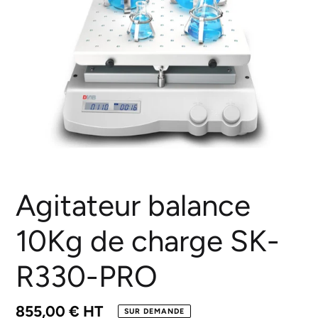
Agitateur balance
10Kg de charge SK-
R330-PRO
Prix
855,00 € HT
SUR DEMANDE