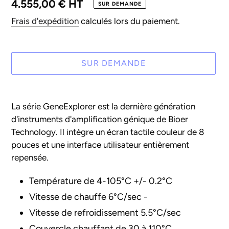
Prix
4.555,00 € HT
SUR DEMANDE
normal
Frais d'expédition
calculés lors du paiement.
SUR DEMANDE
Ajout
d'un
La série GeneExplorer est la dernière génération
produit
d'instruments d'amplification génique de Bioer
à
Technology. Il intègre un écran tactile couleur de 8
votre
pouces et une interface utilisateur entièrement
panier
repensée.
Température de 4-105°C +/- 0.2°C
Vitesse de chauffe 6°C/sec -
Vitesse de refroidissement 5.5°C/sec
Couvercle chauffant de 30 à 110°C