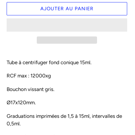
AJOUTER AU PANIER
Ajout
d'un
Tube à centrifuger fond conique 15ml.
produit
à
RCF max : 12000xg
votre
Bouchon vissant gris.
panier
Ø17x120mm.
Graduations imprimées de 1,5 à 15ml, intervalles de
0,5ml.