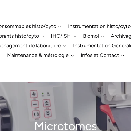
onsommables histo/cyto
Instrumentation histo/cyto
orants histo/cyto
IHC/ISH
Biomol
Archiva
énagement de laboratoire
Instrumentation Général
Maintenance & métrologie
Infos et Contact
C
Microtomes