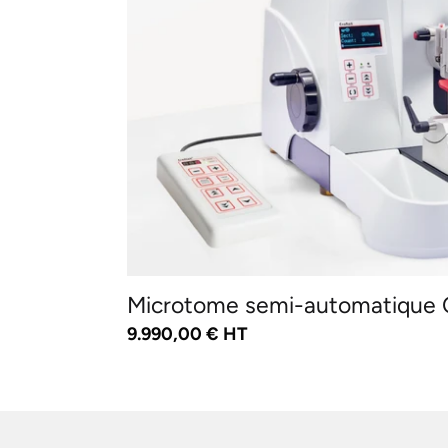
automatique
CR603-
ST
Microtome semi-automatique
Prix
9.990,00 € HT
normal