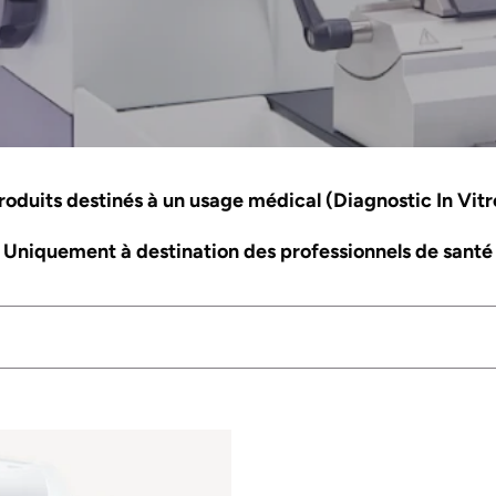
o
l
l
e
roduits destinés à un usage médical (Diagnostic In Vitr
c
Uniquement à destination des professionnels de santé
t
i
o
n