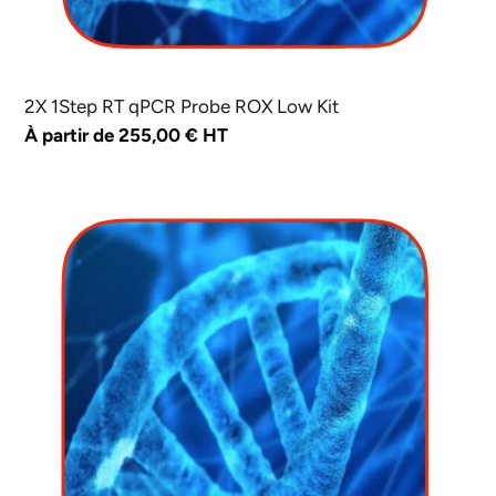
2X 1Step RT qPCR Probe ROX Low Kit
Prix
À partir de 255,00 € HT
normal
2X
1Step
RT
qPCR
Probe
ROX
High
Kit