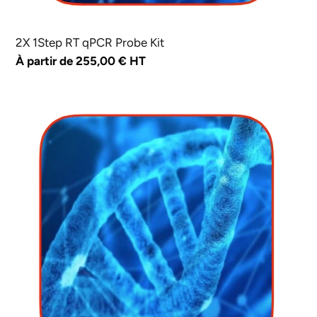
2X 1Step RT qPCR Probe Kit
Prix
À partir de 255,00 € HT
normal
2X
1Step
RT
qPCR
Probe
ROX
Low
Kit