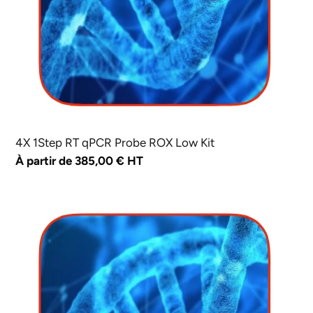
Kit
4X 1Step RT qPCR Probe ROX Low Kit
Prix
À partir de 385,00 € HT
normal
4X
1Step
RT
qPCR
Probe
ROX