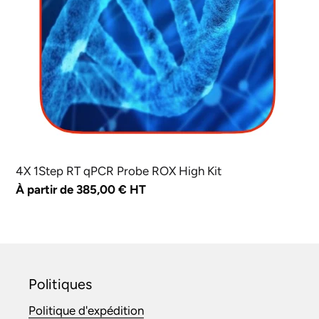
High
Kit
4X 1Step RT qPCR Probe ROX High Kit
Prix
À partir de 385,00 € HT
normal
Politiques
Politique d'expédition