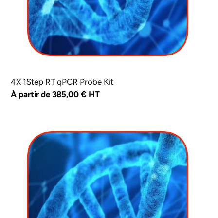
4X 1Step RT qPCR Probe Kit
Prix
À partir de 385,00 € HT
normal
4X
1Step
RT
qPCR
Probe
ROX
Low