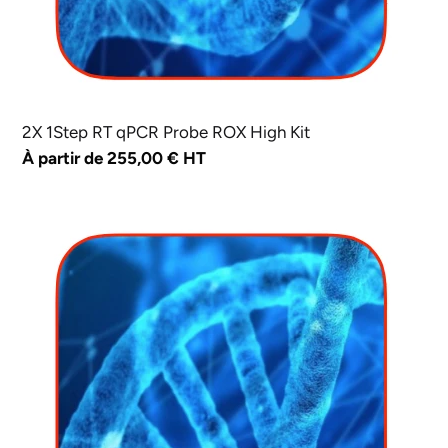
2X 1Step RT qPCR Probe ROX High Kit
Prix
À partir de 255,00 € HT
normal
4X
1Step
RT
qPCR
Probe
Kit