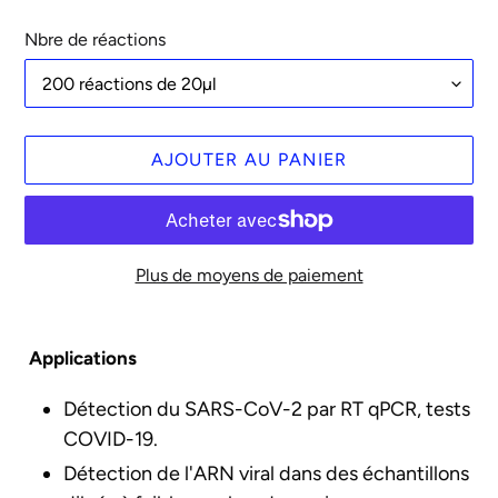
Nbre de réactions
AJOUTER AU PANIER
Plus de moyens de paiement
Ajout
d'un
Applications
produit
à
Détection du SARS-CoV-2 par RT qPCR, tests
votre
COVID-19.
panier
Détection de l'ARN viral dans des échantillons