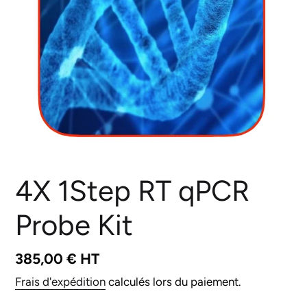
4X 1Step RT qPCR
Probe Kit
Prix
385,00 € HT
normal
Frais d'expédition
calculés lors du paiement.